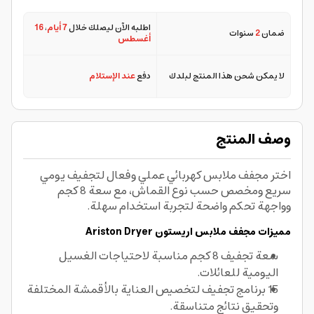
اطلبه الآن ليصلك خلال
7 أيام
،
16
ضمان
2
سنوات
أغسطس
لا يمكن شحن هذا المنتج لبلدك
دفع
عند الإستلام
وصف المنتج
اختر مجفف ملابس كهربائي عملي وفعال لتجفيف يومي
سريع ومخصص حسب نوع القماش، مع سعة 8 كجم
وواجهة تحكم واضحة لتجربة استخدام سهلة.
مميزات مجفف ملابس اريستون Ariston Dryer
سعة تجفيف 8 كجم مناسبة لاحتياجات الغسيل
اليومية للعائلات.
15 برنامج تجفيف لتخصيص العناية بالأقمشة المختلفة
وتحقيق نتائج متناسقة.