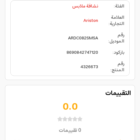
الفئة
:
نشافة ملابس
العلامة
Ariston
التجارية
:
رقم
ARDC082SMSA
الموديل
:
باركود
:
8690842747120
رقم
4326673
المنتج
:
التقييمات
0.0
0
تقييمات