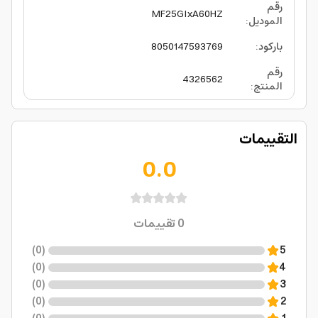
رقم
MF25GIxA60HZ
الموديل
:
باركود
:
8050147593769
رقم
4326562
المنتج
:
التقييمات
0.0
0
تقييمات
)
0
(
5
)
0
(
4
)
0
(
3
)
0
(
2