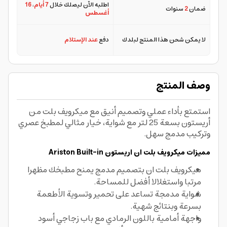
اطلبه الآن ليصلك خلال
7 أيام
،
16
ضمان
2
سنوات
أغسطس
لا يمكن شحن هذا المنتج لبلدك
دفع
عند الإستلام
وصف المنتج
استمتع بأداء عملي وتصميم أنيق مع ميكرويف بلت من
أريستون بسعة 25 لتر مع شواية، خيار مثالي لمطبخ عصري
وتركيب مدمج سهل.
مميزات ميكرويف بلت ان اريستون Ariston Built-in
ميكرويف بلت ان بتصميم مدمج يمنح مطبخك مظهرا
مرتبا واستغلالا أفضل للمساحة.
شواية مدمجة تساعد على تحمير وتسوية الأطعمة
بسرعة وبنتائج شهية.
واجهة أمامية باللون الرمادي مع باب زجاجي أسود