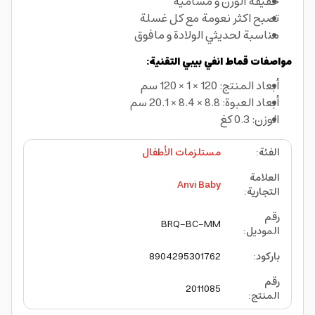
خفيفة الوزن و مسامية
تصبح اكثر نعومة مع كل غسلة
مناسبة لحديثي الولادة و مافوق
مواصفات قماط انفي بيبي التقنية:
أبعاد المنتج: 120 × 1 × 120 سم
أبعاد العبوة: 8.8 × 8.4 × 20.1 سم
الوزن: 0.3 كغ
الفئة
:
مستلزمات الأطفال
العلامة
Anvi Baby
التجارية
:
رقم
BRQ-BC-MM
الموديل
:
باركود
:
8904295301762
رقم
2011085
المنتج
: