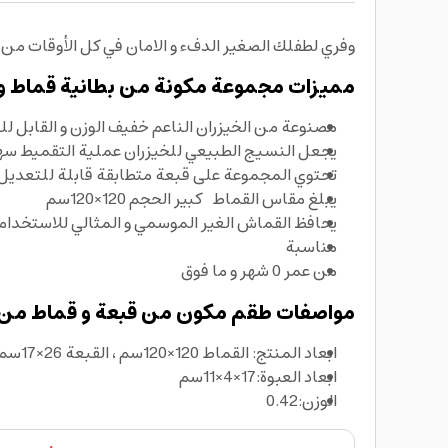
وفري لطفلك الصغير الدفء و الامان في كل الأوقات من
مميزات مجموعة مكونة من بطانية قماط و ق
مصنوعة من الخيزران الناعم خفيف الوزن و القابل لل
يجعل النسيج الطبيعي للخيزران عملية التقميط سهل
تحتوي المجموعة على قبعة متطابقة قابلة للتعديل فائقة النعومة مصنوعة من 95% خيزران و 5% اسباندكس م
يبلغ مقاس القماط كبير الحجم 120×120سم
يحافظ القماش الغير الموسمي و المثالي للاستخدام 
مناسبة
من عمر 0 شهر و ما فوق
مواصفات طقم مكون من قبعة و قماط من ال
ابعاد المنتج: القماط 120×120سم ، القبعة 26×17سم
ابعاد العبوة:17×4×11سم
الوزن:0.42