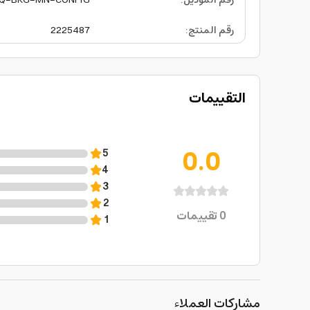
رقم الموديل
:
Q-BKG-MN-CONFIG
رقم المنتج
:
2225487
التقييمات
0.0
5
4
3
2
0
تقييمات
1
مشاركات العملاء