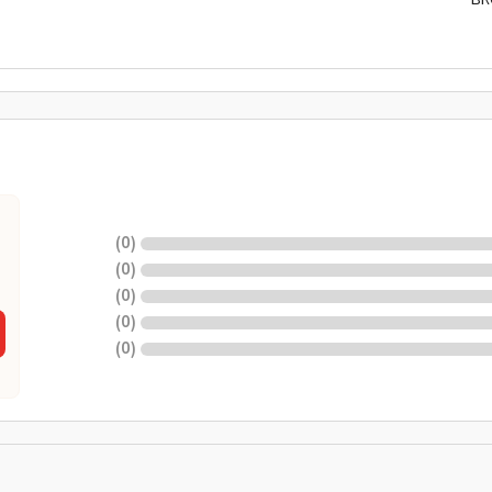
BR
)
0
(
)
0
(
)
0
(
)
0
(
)
0
(