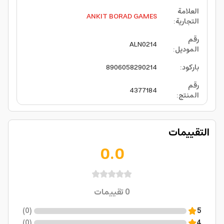
العلامة
ANKIT BORAD GAMES
التجارية
:
رقم
ALN0214
الموديل
:
باركود
:
8906058290214
رقم
4377184
المنتج
:
التقييمات
0.0
0
تقييمات
)
0
(
5
)
0
(
4