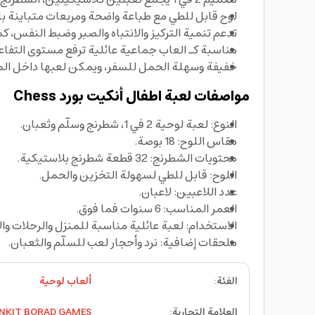
لوح قابل للطي مع طباعة واضحة ومربعات متباينة با
تدعم تنمية التركيز والانتباه والصبر وضبط النفس، كم
مناسبة كـ العاب جماعية عائلية ترفع مستوى التفاعل
خفيفة وسهلة الحمل للسفر، ويمكن لعبها داخل المن
مواصفات لعبة اطفال
أنكيت بورد
Chess
النوع: لعبة لوحية 2 في 1، شطرنج وسلّم وثعبان.
مقاس اللوح: 18 بوصة.
محتويات الشطرنج: 32 قطعة شطرنج بلاستيكية.
اللوح: قابل للطي لسهولة التخزين والحمل.
عدد اللاعبين: لاعبان.
العمر المناسب: 6 سنوات فما فوق.
الاستخدام: لعبة عائلية مناسبة للمنزل والرحلات وا
ملحقات إضافية: نرد وأحجار لعب للسلّم والثعبان.
الفئة
:
ألعاب لوحية
العلامة التجارية
:
NKIT BORAD GAMES