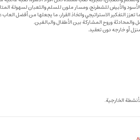
لأسود والأبيض للشطرنج، ومسار ملون للسلم والثعبان لسهولة المتابع
ا تعزز التفكير الاستراتيجي واتخاذ القرار، ما يجعلها من أفضل العاب ع
 والمحادثة وروح المشاركة بين الأطفال والبالغين.
زل أو خارجه دون تعقيد.
لأنشطة الخارجية.
A