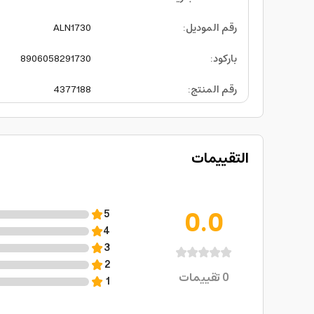
رقم الموديل
:
ALN1730
باركود
:
8906058291730
رقم المنتج
:
4377188
التقييمات
0.0
5
4
3
2
0
تقييمات
1