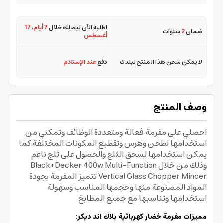
اطلبه الآن ليصلك خلال
7 أيام
،
17
ضمان
2
سنوات
أغسطس
لا يمكن شحن هذا المنتج لبلدك
دفع
عند الإستلام
وصف المنتج
احصلي على مفرمة فعالة ومتعددة الوظائف وتمكني من
استخدامها لطحن وهرس وتقطيع المكونات المختلفة كما
يمكن استخدامها لسحق الثلج والحصول على ثلج ناعم
وذلك من خلال Black+Decker 400w Multi-Function
Vertical Glass Chopper Mincer تتميز المفرمة بجودة
المواد المصنوعة منها وحجمها المناسب وسهولة
استخدامها وتناسبها مع جميع المطابخ
مميزات مفرمة خضار كهربائية بلاك اند ديكر: