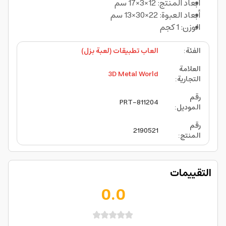
أبعاد المنتج: 12×3×17 سم
أبعاد العبوة: 22×30×13 سم
الوزن: 1 كجم
الفئة
:
العاب تطبيقات (لعبة بزل)
العلامة
3D Metal World
التجارية
:
رقم
PRT-811204
الموديل
:
رقم
2190521
المنتج
:
التقييمات
0.0