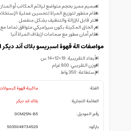
تصميم مميز بحجم متواضع ليلائم المكاتب أو المناز
نظام متطور لتوزيع المياة لتحسين عملية الإستخل
فلتر قابل للإزالة والتنظيف بشكل منفصل
تم الحاق المكينة بكون سيراميكي متوافق تماما مع 
نظام أمان مطور مع صمامات لإيقاف المياة آنيا
مواصفات الة قهوة اسبريسو بلاك آند ديكر ال
الأبعاد التقريبية: 19×12×14 س
الوزن التقريبي: 800 غرام
الإستطاعة: 350 واط
الفئة
:
ماكينة قهوة كبسولات
العلامة التجارية
:
بلاك اند ديكر
رقم الموديل
:
DCM25N-B5
باركود
:
5035048734520