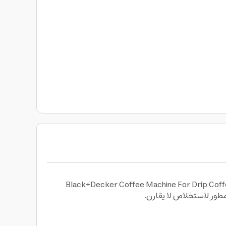
من إعدادها بخطوات سريعة وبسيطة عند اختيارك الة قهوة اسبريسوBlack+Decker Coffee Machine For Drip Coffee & Espresso
طور لاستخلاص لا يقارن.