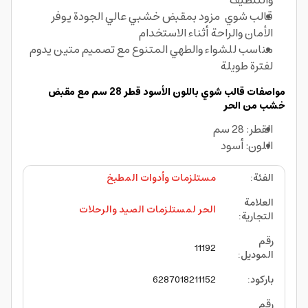
والتنظيف
قالب شوي مزود ب
مقبض خشبي عالي الجودة يوفر
الأمان والراحة أثناء الاستخدام
مناسب للشواء والطهي المتنوع مع تصميم متين يدوم
لفترة طويلة
مواصفات قالب شوي باللون الأسود قطر 28 سم مع مقبض
خشب من الحر
القطر: 28 سم
اللون: أسود
الفئة
:
مستلزمات وأدوات المطبخ
العلامة
الحر لمستلزمات الصيد والرحلات
التجارية
:
رقم
11192
الموديل
:
باركود
:
6287018211152
رقم