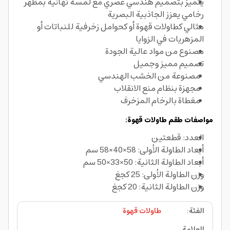
يتميز بتصميم هندسي عصري مع لمسة نهائية بمظهر
رخامي يعزز الجاذبية البصرية
مثالي كطاولات قهوة أو كحوامل زخرفية للنباتات أو
المزهريات في الزوايا
مصنوع من مواد عالية الجودة
تصميم مميز وجميل
مصنوعة من الخشب الهندسي
مجهزة بنظام منع الانقلاب
مغطاة بالرخام المزخرف
مواصفات طقم طاولات قهوة:
العدد: قطعتين
أبعاد الطاولة الأولى: 58×40×58 سم
أبعاد الطاولة الثانية: 50×33×50 سم
وزن الطاولة الأولى: 25 كجغ
وزن الطاولة الثانية: 20 كجغ
الفئة
:
طاولات قهوة
العلامة