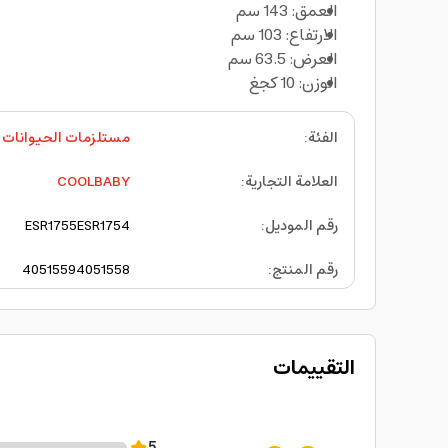
العمق: 143 سم
الارتفاع: 103 سم
العرض: 63.5 سم
الوزن: 10 كجغ
الفئة
:
مستلزمات الحيوانات ا
العلامة التجارية
:
COOLBABY
رقم الموديل
:
ESR1754
ESR1755
رقم المنتج
:
4051558
4051559
التقييمات