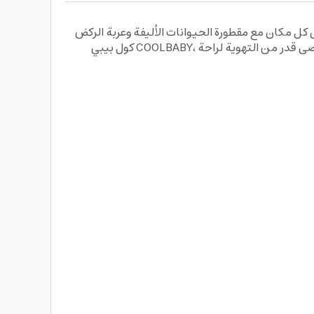
ة وعربة الركض Pet Bike Trailer and Jogging Stroller بتصميمها العملي والقوي من
كول بيبي COOLBABY، حيث مصنوعة من قماش أكسفورد سهل الصيانة مع إطار فولاذي قوي ومتين، كما توفر النوافذ الشبكية على كلا الجانبين أقصى قدر من التهوية لراحة