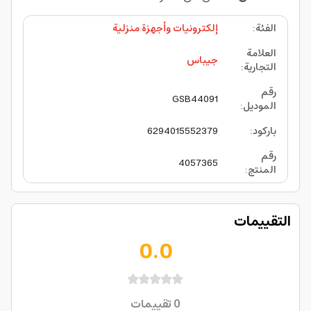
الفئة
:
إلكترونيات وأجهزة منزلية
العلامة
جيباس
التجارية
:
رقم
GSB44091
الموديل
:
باركود
:
6294015552379
رقم
4057365
المنتج
:
التقييمات
0.0
0
تقييمات