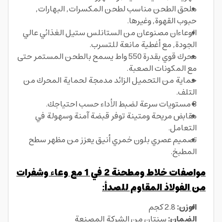
ملحق الطحن مناسب لطحن المكسرات, البهارات,
حبوب القهوة, وغيرها.
الوعاءان مصنوعان من الستانلس ستيل الغذائي عالي
الجودة, مع أغطية مانعة للتسرب.
محرك قوي بقدرة 550 واط يسمح بالطحن المستمر حتى
مع المكونات الصعبة.
حماية من التحميل الزائد مدمجة لحماية المحرك من
التلف.
3 مستويات سرعة لضبط الأداء حسب احتياجك.
مقابض مريحة ومتينة توفر قبضة آمنة وسهولة في
التعامل.
تصميم عصري بلون خمري أنيق يعزز من مظهر سطح
المطبخ.
مواصفات خلاط ومطحنة 2 في 1 مع وعاء وشفرات
من الفولاذ المقاوم للصدأ:
الوزن:
2.8 كجم
الضمان:
سنتان من الشركة المصنعة