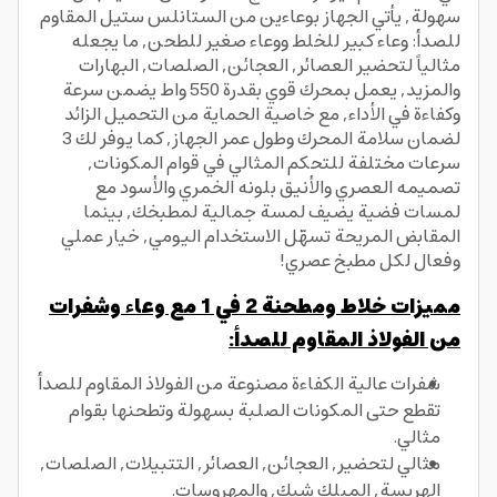
سهولة, يأتي الجهاز بوعاءين من الستانلس ستيل المقاوم
للصدأ: وعاء كبير للخلط ووعاء صغير للطحن, ما يجعله
مثالياً لتحضير العصائر, العجائن, الصلصات, البهارات
والمزيد, يعمل بمحرك قوي بقدرة 550 واط يضمن سرعة
وكفاءة في الأداء, مع خاصية الحماية من التحميل الزائد
لضمان سلامة المحرك وطول عمر الجهاز, كما يوفر لك 3
سرعات مختلفة للتحكم المثالي في قوام المكونات,
تصميمه العصري والأنيق بلونه الخمري والأسود مع
لمسات فضية يضيف لمسة جمالية لمطبخك, بينما
المقابض المريحة تسهّل الاستخدام اليومي, خيار عملي
وفعال لكل مطبخ عصري!
مميزات خلاط ومطحنة 2 في 1 مع وعاء وشفرات
من الفولاذ المقاوم للصدأ:
شفرات عالية الكفاءة مصنوعة من الفولاذ المقاوم للصدأ
تقطع حتى المكونات الصلبة بسهولة وتطحنها بقوام
مثالي.
مثالي لتحضير, العجائن, العصائر, التتبيلات, الصلصات,
الهريسة, الميلك شيك, والمهروسات.