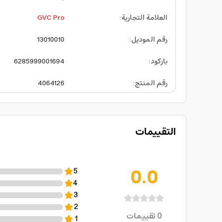
العلامة التجارية
:
GVC Pro
رقم الموديل
:
13010010
باركود
:
6285999001694
رقم المنتج
:
4064126
التقييمات
0.0
5
4
3
2
0
تقييمات
1