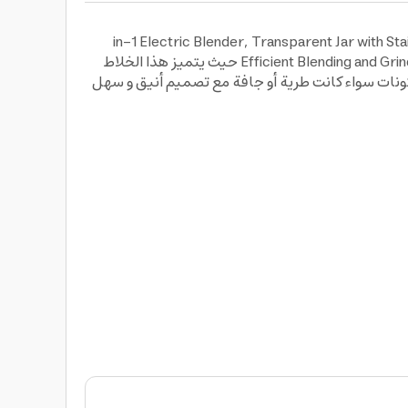
ئي 2-in-1 Electric Blender, Transparent Jar with Stainless Steel Grinder, Sharp Blades for
Efficient Blending and Grinding, Powerful Motor for Juices and Dry Ingredients, Sleek and Easy-to-Use Design, GVC PRO, Model GVCBL-599 حيث يتميز هذا الخلاط
ونات سواء كانت طرية أو جافة مع تصميم أنيق و سهل