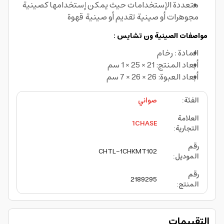
متعددة الإستخدامات حيث يمكن إستخدامها كصينية
مجوهرات أو صينية تقديم أو صينية قهوة
مواصفات الصينية ون تشايس :
المادة : رخام
أبعاد المنتج: 21 × 25 × 1 سم
أبعاد العبوة: 26 × 26 × 7 سم
الفئة
:
صواني
العلامة
1CHASE
التجارية
:
رقم
CHTL-1CHKMT102
الموديل
:
رقم
2189295
المنتج
:
التقييمات