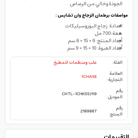
الجودة وخالي من الرصاص
مواصفات برطمان الزجاج وان تشايس :
المادة: زجاج البوروسيليكات
سعة:700 مل
أبعاد المنتج: 9 × 15 × 8 سم
أبعاد العبوة: 10 × 15 × 9 سم
الفئة
:
علب ومنظمات للمطبخ
العلامة
1CHASE
التجارية
:
رقم
CHTL-1CHKSSJ119
الموديل
:
رقم
2189887
المنتج
:
التقييمات