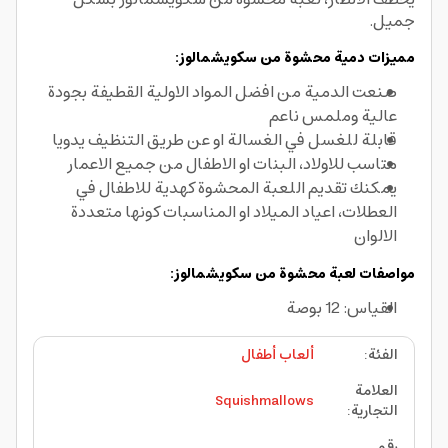
جميل.
مميزات دمية محشوة من سكويشمالوز:
صنعت الدمية من افضل المواد الاولية القطيفة بجودة
عالية وملمس ناعم
قابلة للغسل في الغسالة او عن طريق التنظيف يدويا
متاسب للاولاد، البنات او الاطفال من جميع الاعمار
يمكنك تقديم اللعبة المحشوة كهدية للاطفال في
العطلات، اعياد الميلاد او المناسبات كونها متعددة
الالوان
مواصفات لعبة محشوة من سكويشمالوز:
القياس: 12 بوصة
الفئة
:
ألعاب أطفال
العلامة
Squishmallows
التجارية
:
رقم