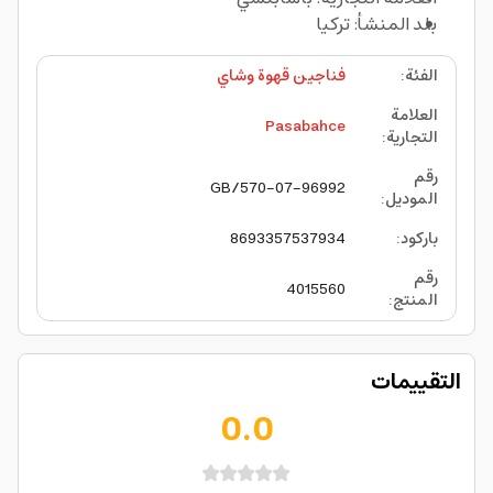
بلد المنشأ: تركيا
الفئة
:
فناجين قهوة وشاي
العلامة
Pasabahce
التجارية
:
رقم
570-07-96992/GB
الموديل
:
باركود
:
8693357537934
رقم
4015560
المنتج
:
التقييمات
0.0