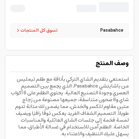
Pasabahce
تسوق كل المنتجات
وصف المنتج
استمتعي بتقديم الشاي التركي بأناقة مع طقم تيمليس
من باشابتشي Pasabahce، الذي يجمع بين التصميم
العصري وجودة التصنيع العالية. يحتوي الطقم على 6 أكواب
شاي و6 صحون متناسقة، جميعها مصنوعة من زجاج
متين مقاوم للكسر والخدش، مما يضمن لك متانة تدوم
طويلاً. التصميم الشفاف الفريد يعكس ذوقًا راقيًا ويضيف
لمسة فخمة إلى جلسات الشاي العائلية والمناسبات
الخاصة. الطقم آمن للاستخدام في غسالة الأطباق، مما
يسهل عليك التنظيف والاعتناء به.