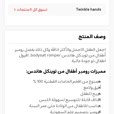
Twinkle hands
تسوق كل المنتجات
وصف المنتج
اجعل الطفل الاجمل والأكثر اناقة وكل ذلك بفضل رومبر
أطفال من توينكل هاندس bodysuit romper, افرول
اطفال ذو جودة عالية.
مميزات رومبر أطفال من توينكل هاندس:
مصنوع من افخم الخامات القطنية 100 %
أنيق ولامع
مريح للطفل
اكتاف قابلة للتوسيع لسهولة اللبس
مناسب للاطفال من الولادة حتى عمر السنة
الرومبر بتصميم علم السعودية