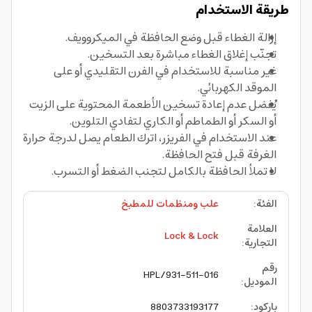
طريقة الاستخدام
إزالة الغطاء قبل وضع الحافظة في الميكروويف.
تجنّب إغلاق الغطاء مباشرة بعد التسخين.
غير مناسبة للاستخدام في الفرن التقليدي أو على
الموقد الكهربائي.
يُفضل عدم إعادة تسخين الأطعمة المحتوية على الزيت
أو السكر أو الطماطم أو الكاري لتفادي التلوين.
عند الاستخدام في الفريزر، اترك الطعام يصل لدرجة حرارة
الغرفة قبل فتح الحافظة.
لا تملأ الحافظة بالكامل لتجنب الضغط أو التسرب.
الفئة
:
علب ومنظمات للمطبخ
العلامة
Lock & Lock
التجارية
:
رقم
511-016-HPL/931
الموديل
:
باركود
:
8803733193177