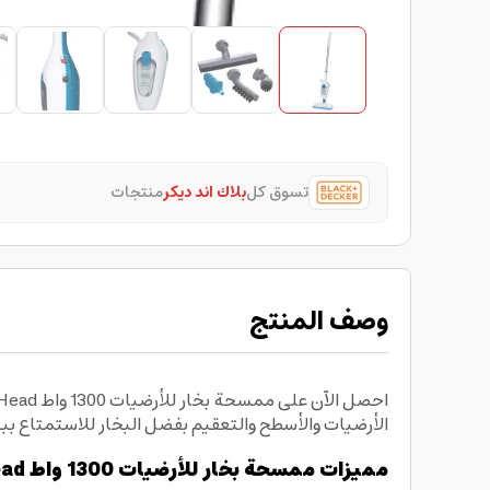
تسوق كل
بلاك اند ديكر
منتجات
وصف المنتج
الأرضيات والأسطح والتعقيم بفضل البخار للاستمتاع بب
مميزات ممسحة بخار للأرضيات 1300 واط Black+Decker Steam Mop with Superheated Steam with 5 Accessories Swivel Head