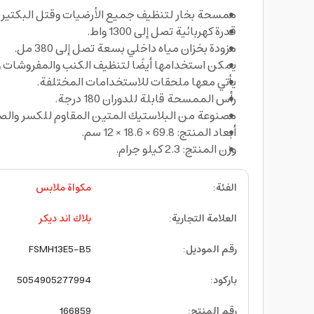
ممسحة بخار لتنظيف جميع الأرضيات وقتل البكتيريا بنسبة 99.9%. بسهولة مزودة بكابل يصل طوله
قدرة كهربائية تصل إلى 1300 واط.
مزودة بخزان مياه داخلي بسعة تصل إلى 380 مل.
يمكن استخدامها أيضًا لتنظيف الكنب والمفروشات وا
يأتي معها ملحقات للاستخدامات المختلفة.
رأس الممسحة قابلة للدوران 180 درجة.
مصنوعة من البلاستيك المتين المقاوم للكسر والصد
أبعاد المنتج: 69.8 × 18.6 × 12 سم.
وزن المنتج: 2.3 كيلو جرام.
الفئة
:
مكواة ملابس
العلامة التجارية
:
بلاك اند ديكر
رقم الموديل
:
FSMH13E5-B5
باركود
:
5054905277994
رقم المنتج
:
166859