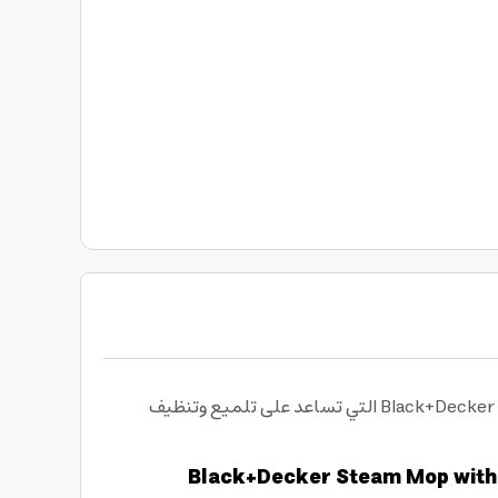
احصل الآن على ممسحة بخار للأرضيات 1300 واط Black+Decker Steam Mop with Superheated Steam with 5 Accessories Swivel Head التي تساعد على تلميع وتنظيف