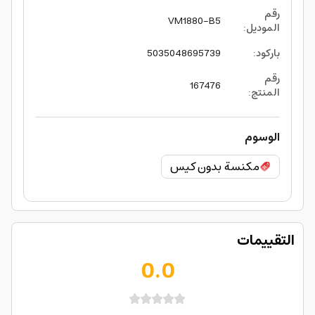
رقم
VM1880-B5
الموديل
:
باركود
:
5035048695739
رقم
167476
المنتج
:
الوسوم
مكنسة بدون كيس
التقييمات
0.0