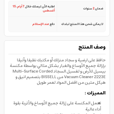
اطلبه الآن ليصلك خلال
7 أيام
،
15
ضمان
2
سنوات
أغسطس
لا يمكن شحن هذا المنتج لبلدك
دفع
عند الإستلام
وصف المنتج
حافظ على ارضية و سجاد منزلك أو مكتبك نظيفا وأنيقا
بإزالة جميع الأوساخ والغبار بشكل مثالي بواسطة مكنسة
بيسيل للأرض و لغسيل السجاد Multi-Surface Corded
Vacuum Cleaner 2223E من BISSELL بتصميم انيق و
هيكل متين من افضل المواد لعمر طويل
المميزات :
تعمل المكنسة على إزالة جميع الأوساخ والأتربة بقوة
أداء عالية