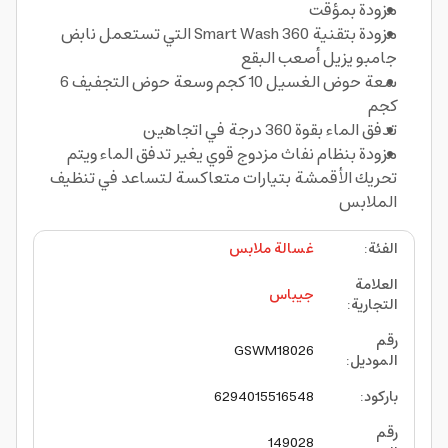
مزودة بمؤقت
مزودة بتقنية Smart Wash 360 التي تستعمل نابض
جامبو يزيل أصعب البقع
سعة حوض الغسيل 10 كجم وسعة حوض التجفيف 6
كجم
تدفق الماء بقوة 360 درجة في اتجاهين
مزودة بنظام نفاث مزدوج قوي يغير تدفق الماء ويتم
تحريك الأقمشة بتيارات متعاكسة لتساعد في تنظيف
الملابس
الفئة
:
غسالة ملابس
العلامة
جيباس
التجارية
:
رقم
GSWM18026
الموديل
:
باركود
:
6294015516548
رقم
149028