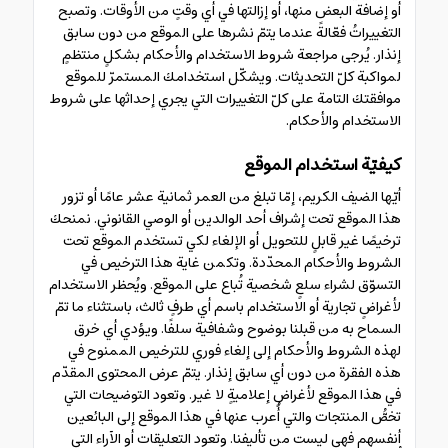
أو إضافة البعض منها، أو إزالتها في أي وقتٍ من الأوقات. وتصبح
التغييراتُ فعّالةً عندما يتمّ نشرها على الموقع من دون سابق
إنذار. يُرجى مراجعة شروط الاستخدام والأحكام بشكلٍ منتظمٍ
لمواكبة كلّ التحديثات. ويشكّل استخدامك المستمرّ للموقع
موافقتك التامة على كلّ التغييرات التي يجري إحداثها على شروط
الاستخدام والأحكام.
كيفيّة استخدام الموقع
أيّها الضيف الكريم، إمّا تبلغ من العمر ثمانية عشر عامًا أو تزور
هذا الموقع تحت إشراف أحد الوالدين أو الوصي القانوني. نمنحك
ترخيصًا غير قابلٍ للتحويل أو الإلغاء لكي تستخدم الموقع تحت
الشروط والأحكام المحدّدة. وتكمن غاية هذا الترخيص في
التسوّق لشراء سلعٍ شخصية تُباع على الموقع. ويُحظر الاستخدام
لأغراضٍ تجارية أو الاستخدام باسم أي طرفٍ ثالث، باستثناء ما تمّ
السماح به من قبلنا بوضوح وشفافية سلفًا. ويؤدي أي خرق
لهذه الشروط والأحكام إلى إلغاء فوري للترخيص الممنوح في
هذه الفقرة من دون أي سابق إنذار. يتمّ عرض المحتوى المقدّم
في هذا الموقع لأغراضٍ إعلاميةٍ لا غير. وتعود التوضيحات التي
تخصُّ المنتجات والتي أُعرب عنها في هذا الموقع إلى البائعين
أنفسهم فهي ليست من تأليفنا. وتعود التعليقات أو الآراء التي