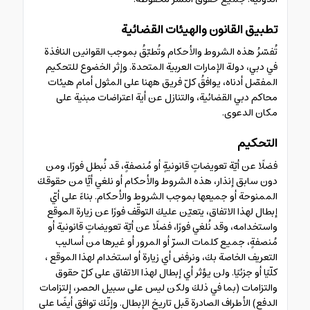
تطبيق القانون والهيئات القضائية
تُفسّرُ هذه الشروط والأحكام وتُطبّقُ بموجب القوانين النافذة
في دبي، دولة الإمارات العربية المتحدة. وإثر الخضوع للتحكيم
المفصّل أدناه، يوافقُ كلّ فريق ههنا على المثول أمام هيئات
محاكم دبي القضائية، والتنازل عن أية اعتراضات مبنية على
مكان الدعوى.
التحكيم
فضلًا عن أيّة تعويضاتٍ قانونيةٍ أو مُنصفةٍ، قد نُبطل فورًا، ومن
دون سابق إنذار، هذه الشروط والأحكام أو نلغي أيًّا من حقوقك
الممنوحة أو جميعها بموجب الشروط والأحكام. بناءً على أيّ
إبطال لهذا الاتفاق، يتعيّن عليك التوقّف فورًا عن زيارة الموقع
واستخدامه، وقد نُلغي فورًا، فضلًا عن أيّة تعويضاتٍ قانونية أو
مُنصفةٍ، جميع كلمات السرّ أو المرور أو غيرها من أساليب
التعريف الخاصة بك، ونرفض أي زيارة أو استخدام لهذا الموقع ،
كلّيًا أو جزئيًا. ولن يؤثر أي إبطال لهذا الاتفاق على كلّ حقوق
والتزامات (بما في ذلك ولكن ليس على سبيل الحصر، إلتزامات
الدفع) الأطراف الصادرة قبل تاريخ الإبطال. وإنّك توافق أيضًا على