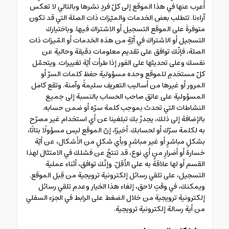
أُعرب عنها في هذا الموقع إلى كلّ فردٍ نشرها وبالتالي لا تعكس
آراءنا. تتطلب بعض الخدمات والميّزات ذات الصلة التي قد تكون
متوفرةَ على الموقع التسجيل أو الاشتراك فيها. وباختيارك
التسجيل أو الاشتراك في أيّةٍ من هذه الخدمات أو المّيزات ذات
الصلة، فإنّك توافق على تقديم معلومات دقيقة وحالية عن
نفسك وعلى تحديثها على الفور إذا طرأت أيّة تغييرات. ويتحمّل
كلّ مستخدمٍ للموقع وحده مسؤولية حفظ كلمات السرّ أو
المرور أو غيرها من أساليب التعريف سليمةً وآمنة. وتقع كامل
المسؤولية على عاتق صاحب الحساب بالنسبة إلى جميع
النشاطات التي تحدث بموجب كلمة سرّه أو ضمن حسابه.
بالإضافة إلى ذلك، يجدرُ بك تبلغينا عن أي استخدام غير مصرّح
به لكلمة سرّك أو لحسابك. أخيرًا، إنّ الموقع ليس مسؤولًا بتاتًا،
بشكلٍ مباشرٍ أو غير مباشرٍ وبأي شكلٍ من الأشكال، عن أيّة
خسارة أو أضرارٍ من أي نوع، قد تنتجُ عن فشلك في الامتثال لهذا
القسم أو لها علاقةٌ به على الأقلّ. وإنّك توافق، أثناء عملية
التسجيل، على تلقي رسائل إلكترونية ترويجية من قِبل الموقع.
ويمكنك، في وقتٍ لاحق، إلغاء هذا الخيار وعدم تلقي رسائل
إلكترونية ترويجية من خلال الضغط على الرابط في الجزء السفلي
من أية رسالة إلكترونية ترويجية.