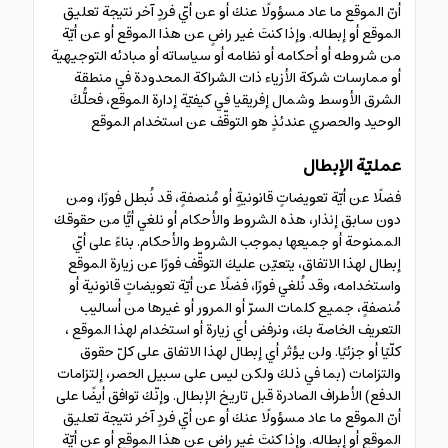
أنّ الموقع ما عاد مسؤولًا عنك أو عن أيّ فردٍ آخر نتيجة تعليق
الموقع أو إبطاله. وإذا كنتَ غير راضٍ عن هذا الموقع أو عن أيّة
من شروطه أو أحكامه أو نظامه أو سياساته أو مبادئه التوجيهية
أو ممارسات شركة الأزياء ذات الشراكة المحدودة في منطقة
الشرق الأوسط وشمال إفريقيا في كيفيّة إدارة الموقع، فحلُّكَ
الوحيد والحصري عندئذٍ هو التوقّف عن استخدام الموقع
عمليّة الإبطال
فضلًا عن أيّة تعويضاتٍ قانونيةٍ أو مُنصفةٍ، قد نُبطل فورًا، ومن
دون سابق إنذار، هذه الشروط والأحكام أو نلغي أيًّا من حقوقك
الممنوحة أو جميعها بموجب الشروط والأحكام. بناءً على أيّ
إبطال لهذا الاتفاق، يتعيّن عليك التوقّف فورًا عن زيارة الموقع
واستخدامه، وقد نُلغي فورًا، فضلًا عن أيّة تعويضاتٍ قانونية أو
مُنصفةٍ، جميع كلمات السرّ أو المرور أو غيرها من أساليب
التعريف الخاصة بك، ونرفض أي زيارة أو استخدام لهذا الموقع ،
كلّيًا أو جزئيًا. ولن يؤثر أي إبطال لهذا الاتفاق على كلّ حقوق
والتزامات (بما في ذلك ولكن ليس على سبيل الحصر، إلتزامات
الدفع) الأطراف الصادرة قبل تاريخ الإبطال. وإنّك توافق أيضًا على
أنّ الموقع ما عاد مسؤولًا عنك أو عن أيّ فردٍ آخر نتيجة تعليق
الموقع أو إبطاله. وإذا كنتَ غير راضٍ عن هذا الموقع أو عن أيّة