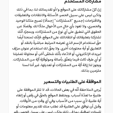
مشاركات المستخدم
إنّ كلّ مشاركاتك على الموقع و/أو تقديماتك لنا، بما في ذلك
ولكن ليس على سبيل الحصر، الأسئلة والانتقادات والتعليقات
والاقتراحات (جميع “المشاركات” إجمالًا) تصبح ملكنا الوحيد
والحصري، ولا تعود بأي حالٍ من الأحوال ملكًا لك. وفضلًا عن
الحقوق التي تنطبق على أي نوع من المشاركات، وبمجرّد أنّك
تشاركنا بتعليقاتك أو انتقاداتك على الموقع، فإنّك تمنحنا أيضًا
حقّ استخدام الإسم الذي تعرضه المرتبط مباشرةً بالنقد أو
التعليق أو أية محتويات أخرى. ولا يحقّ لك استخدام عنوان مزيّف
لبريدك الإلكتروني، أو الادّعاء بأنّك شخصٌ آخر، أو محاولة تضليلنا
أو أي طرف ثالث فيما يتعلّق بأصالة وموثوقيّة أيّة من المشاركات.
ويجوز لنا إزالة أيّة من المشاركات أو تعديلها، غير أننا لسنا
ملزمين بذلك.
الموافقة على الطلبيات والتسعير
يُرجى الملاحظة أنّه في بعض الحالات، قد لا تتمّ الموافقة على
طلبيةٍ ما لعدّة أسباب. ويحتفظ الموقع بالحقّ في رفض أو إلغاء
أية طلبية لأي سببٍ من الأسباب وفي أي وقتٍ من الأوقات.
وقبل أن نوافق على الطلبية قد نطلب منك تقديم معلومات أو
تثبيتات إضافية، بما في ذلك ولكن ليس على سبيل الحصر، رقم