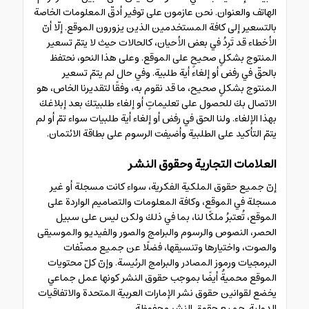
الهاتف والعنوان. نحن عازمون على توفير أدقّ المعلومات الخاصة
بالتسعير إلى كافة المستخدمين الذين يزورون الموقع. إلّا أنّ
الأخطاء قد تَرِدُ في بعض الأحيان، كالحالات حيث لا يتمّ تسعير
المنتوج بشكلٍ صحيحٍ على الموقع. وعلى هذا النحو، نحتفظ
بالحقّ في رفض أو إلغاء أية طلبية. وفي حال لم يتمّ تسعير
المنتوج بشكلٍ صحيح، ما قد نقوم به، وفقًا لتقديرنا الخاص، هو
الاتصال بك للحصول على تعليماتٍ أو إلغاء طلبيتك بعد إبلاغك
بهذا الإلغاء. ولنا الحق في رفض أو إلغاء أية طلبيات سواء تمّ أو لم
يتمّ التأكيد على الطلبية وأضيفت الرسوم على بطاقة الائتمان.
العلامات التجارية وحقوق النشر
إنّ جميع حقوق الملكية الفكرية، سواء كانت مسجلة أو غير
مسجلة في الموقع، وكافة المعلومات والتصاميم الواردة على
الموقع، تُعتبرُ ملكًا لنا، بما في ذلك ولكن ليس على سبيل
الحصر، النصوص والرسوم والبرامج والصور والفيديو والموسيقى
والصوت، واختيارها وتنسيقها، فضلًا عن جميع مصنّفات
البرمجيات ورموز المصادر والبرامج الرئيسة. وإنّ كلّ محتويات
الموقع محميةٌ أيضًا بموجب حقوق النشر كونها عمل جماعي
يخضع لقوانين حقوق نشر الإمارات العربية المتحدة والاتفاقيات
الدولية. جميع حقوق النشر محفوظة.