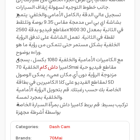
جانب خطوط التوجيه لسهولة إيقاف السيارات.
تسجيل عالي الدقة بالكامل الأمامي والخلفي: يتميز
بشاشة اي بي اس مدمجة مقاس 9.35 بوصة وتلتقط
مقاطع فيديو بدقة 2560x1600 في الثانية بمعدل 30
لقطة في الثانية. تعمل الشاشة على تدفق الرؤية
الخلفية بشكل مستمر حتى تتمكن من رؤية ما هو
وراءه بوضوح.
مع الكاميرات الأمامية والخلفية 1080 بكسل ، يسجل
كاميرا
داش كام
الخلفية 70mai مقاطع فيديو حية
مزدوجة الرؤية دون أي مكان عميء. يمكن الوصول
لمقاطع الفيديو على كلا الكاميرين في بطاقة SD
الخاصة بك حسب رغبتك. قم بتحويل الرؤية الأمامية
والخلفية بمجرد لمسة.
تركيب بسيط: قم بربط كاميرا داش بمرآة السيارة الخاصة
بواسطة أشرطة مجهزة
Categories
:
Dash Cam
Brands
:
70Mai