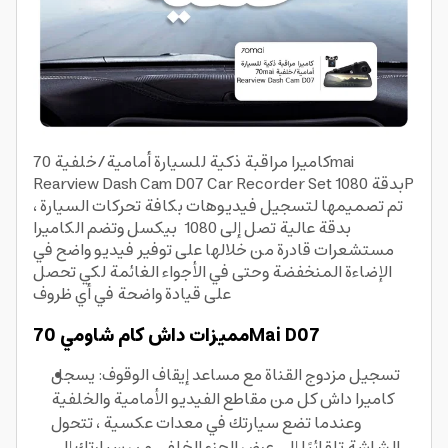
كاميرا مراقبة ذكية للسيارة أمامية/خلفية 70mai
Rearview Dash Cam D07 Car Recorder Set بدقة 1080P
، تم تصميمها لتسجيل فيديوهات بكافة تحركات السيارة
بدقة عالية تصل إلى
1080
بيكسل وتضم الكاميرا
مستشعرات قادرة من خلالها على توفير فيديو واضح في
الإضاءة المنخفضة وحتى في الأجواء الغائمة لكي تحصل
على قيادة واضحة في أي ظروف
مميزات داش كام شاومي 70Mai D07
تسجيل مزدوج القناة مع مساعد إيقاف الوقوف: يسجل
كاميرا داش كل من مقاطع الفيديو الأمامية والخلفية
وعندما تضع سيارتك في معدات عكسية ، تتحول
الشاشة تلقائيًا إلى عرض الجزء الخلفي من سيارتك إلى