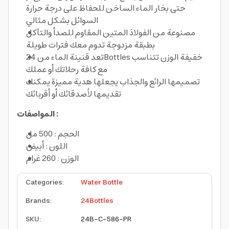
حتى بخار الماء الساخن للحفاظ على درجة حرارة
السوائل بشكل مثالي
مصنوعة من الفولاذ المتين المقاوم للصدأ والتآكل
بطبقة مزدوجة تدوم معك فترات طويلة
تعد قنينة الماء من 24Bottles خفيفة الوزن تتناسب
مع كافة رحلاتك أو عملك
تصميمها الرائع والجذاب يجعلها هدية مميزة يمكنك
تقديمها لأصدقائك أو أقربائك
المواصفات :
الحجم : 500 مل
اللون : أبيض
الوزن : 260 غرام
Categories
:
Water Bottle
Brands
:
24Bottles
SKU
:
24B-C-586-PR