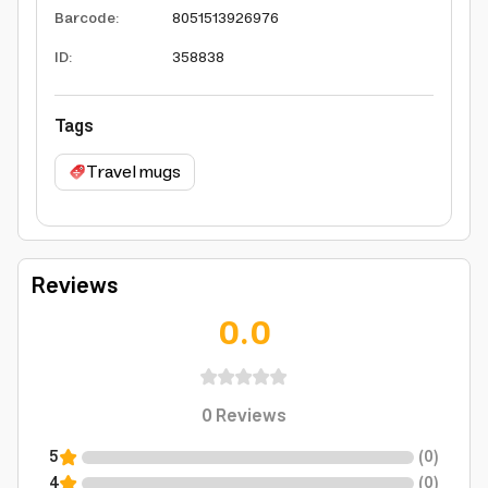
Barcode
:
8051513926976
ID
:
358838
Tags
Travel mugs
Reviews
0.0
0
Reviews
5
(
0
)
4
(
0
)