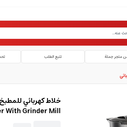
ن متجر جملة
تتبع الطلب
تحم
ائي
 With Grinder Mill