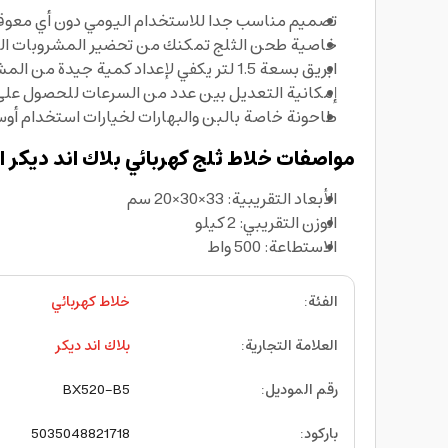
تصميم مناسب جدا للاستخدام اليومي دون أي معوق
خاصية طحن الثلج تمكنك من تحضير المشروبات الب
ابريق بسعة 1.5 لتر يكفي لإعداد كمية جيدة من المشروبات
إمكانية التعديل بين عدد من السرعات للحصول على 
طاحونة خاصة بالبن والبهارات لخيارات استخدام أو
مواصفات خلاط ثلج كهربائي بلاك اند ديكر ال
الأبعاد التقريبية: 33×30×20 سم
الوزن التقريبي: 2 كيلو
الاستطاعة: 500 واط
الفئة
:
خلاط كهربائي
العلامة التجارية
:
بلاك اند ديكر
رقم الموديل
:
BX520-B5
باركود
:
5035048821718