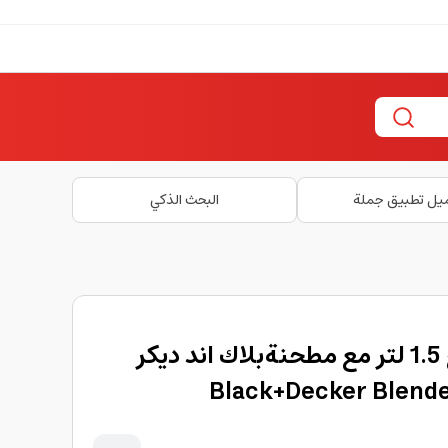
يل تطبيق جملة
البحث الذكي
خلاط كهربائي للمطبخ 1.5 لتر مع مطحنةبلاك اند ديكر
Black+Decker Blender