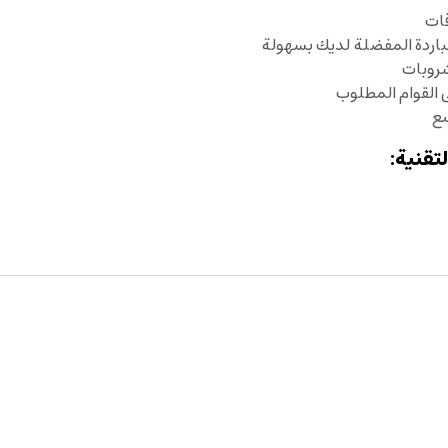
ات
اردة المفضلة لديك بسهولة
القوام المطلوب
سع
تقنية: