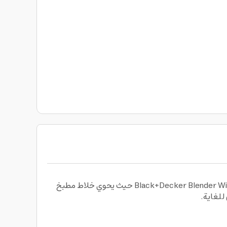
أعد مشروبات مميزة للغاية وتمكن من مزج الفواكة المفضلة لديك باختيارك خلاط ثلج كهربائي بلاك اند ديكر Black+Decker Blender With Grinder Mill حيث يحوي خلاط مطبخ
لغاية.