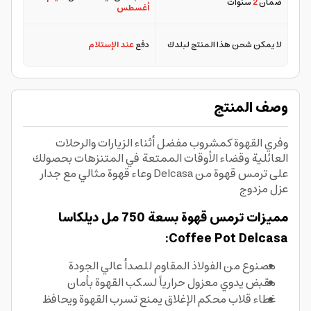
ضمان
2
سنوات
أغسطس
لا يمكن شحن هذا المنتج لبلدك
دفع
عند الإستلام
وصف المنتج
وفري القهوة كمشروب مفضل أثناء الزيارات والرحلات
العائلية وقضاء الأوقات الممتعة في المتنزهات بحصولك
على ترمس قهوة من Delcasa وعاء قهوة مثالي مع جدار
عزل مزدوج
مميزات ترمس قهوة بسعة 750 مل ديلكاسا
Coffee Pot Delcasa:
مصنوع من الفولاذ المقاوم للصدأ عالي الجودة
مقبض يدوي معزول حرارياً لسكب القهوة بأمان
غطاء قلاب محكم الإغلاق يمنع تسرب القهوة ويحافظ