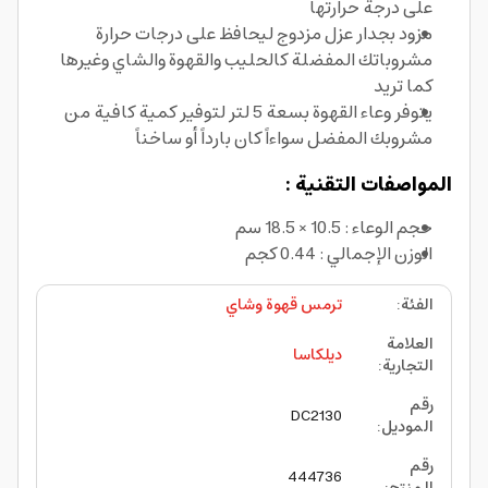
على درجة حرارتها
مزود بجدار عزل مزدوج ليحافظ على درجات حرارة
مشروباتك المفضلة كالحليب والقهوة والشاي وغيرها
كما تريد
يتوفر وعاء القهوة بسعة 5 لتر لتوفير كمية كافية من
مشروبك المفضل سواءاً كان بارداً أو ساخناً
المواصفات التقنية :
حجم الوعاء : 10.5 × 18.5 سم
الوزن الإجمالي : 0.44 كجم
الفئة
:
ترمس قهوة وشاي
العلامة
ديلكاسا
التجارية
:
رقم
DC2130
الموديل
:
رقم
444736