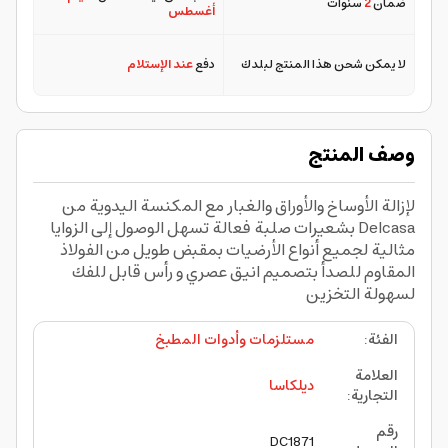
ضمان
2
سنوات
أغسطس
لا يمكن شحن هذا المنتج لبلدك
دفع
عند الإستلام
وصف المنتج
لإزالة الأوساخ والأوراق والغبار مع المكنسة اليدوية من
Delcasa بشعيرات صلبة فعالة تسهل الوصول إلى الزوايا
مثالية لجميع أنواع الأرضيات بمقبض طويل من الفولاذ
المقاوم للصدأ بتصميم انيق عصري و رأس قابل للفك
لسهولة التخزين
الفئة
:
مستلزمات وأدوات المطبخ
العلامة
ديلكاسا
التجارية
:
رقم
DC1871