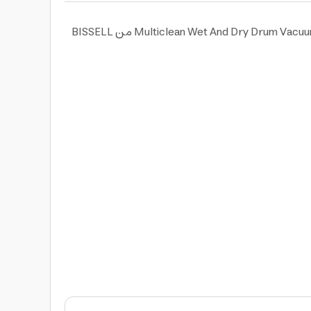
حافظ على منزلك أو مكتبك نظيفا وأنيقا وقم بإزالة جميع الأوساخ والغبار بشكل مثالي بواسطة مكنسة جاف ورطب Multiclean Wet And Dry Drum Vacuum 2026K من BISSELL