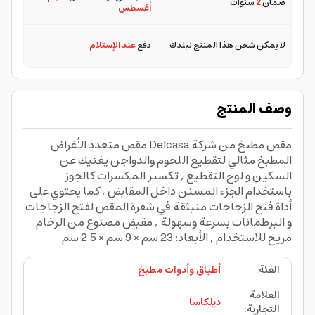
ضمان
2
سنوات
أغسطس
لا يمكن شحن هذا المنتج لبلدك
دفع
عند الإستلام
وصف المنتج
مقص مطبخ من شركة Delcasa مقص متعدد الأغراض
المطبخ مثالي لتقطيع اللحوم والدواجن يغنيك عن
السكين و لوح التقطيع , تكسير المكسرات كالجوز
باستخدام الجزء المسنن داخل المقابض , كما يحتوي على
أداة فتح الزجاجات منبثقة في شفرة المقص لفتح الزجاجات
و البرطمانات بسرعة وسهولة , مقبض مصنوع من الرخام
مريح للاستخدام , الأبعاد: 23 سم × 9 سم × 2.5 سم
الفئة
:
أطباق وأدوات مطبخ
العلامة
ديلكاسا
التجارية
: