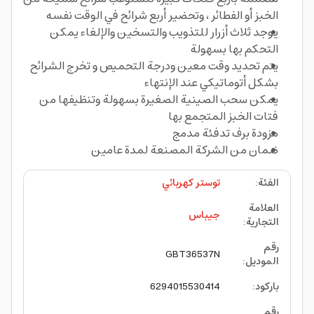
الخبز أو الفطائر ، وتحضير أربع شرائح في الوقت نفسه
يوجد ثلاث أزرار للتذويب والتسخين والإلغاء يمكن
التحكم بها بسهولة
يتم تحديد وقت معين ودرجة التحميص و تخرج الشرائح
بشكل أتوماتيكي عند الإنتهاء
يمكن سحب الصينية الصغيرة بسهولة وتنظيفها من
فتات الخبز المتجمع بها
مزودة برف تدفئة مدمج
ضمان من الشركة المصنعة لمدة عامين
الفئة
:
توستر كهربائي
العلامة
جيباس
التجارية
:
رقم
GBT36537N
الموديل
:
باركود
:
6294015530414
رقم