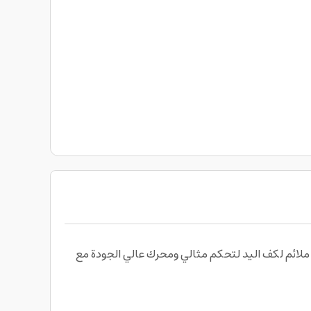
ت الأنظار إليك بمجرد حصولك على قصة ذقن مثالي مع ماكينة قص الشعر من Geepas بتصميم ملائم لكف اليد لتحكم مثالي ومحرك عالي الجودة مع