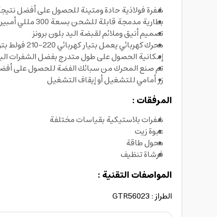
شفرة فولاذية حادة ومتينة للحصول على أفضل نتيج
بطارية مدمجة قابلة للشحن بسعة 300 مللي أمبير تعمل لمدة 45 دقيقة
تصميم أنيق وملائم لقبضة اليد بلون برونز
محرك كهربائي يعمل بتيار كهربائي 220-210 فولط بتردد 50-60 هرتز
إمكانية الحصول على طول متدرج بفضل الشفرات البلاستيكية ا
تم صنع المحرك من سبائك الفضة للحصول على أفضل
زر أمامي للتشغيل أو إيقاف التشغيل
المرفقات :
شفرات بلاستيكية بقياسات مختلفة
عبوة زيت
محول طاقة
فرشاة تنظيف
المواصفات التقنية :
الطراز : GTR56023