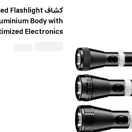
كشاف lashlight
luminium Body with
imized Electronics