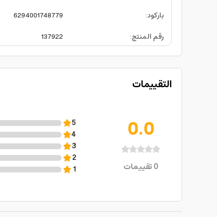
باركود
:
6294001748779
رقم المنتج
:
137922
التقييمات
0.0
5
4
3
2
0
تقييمات
1