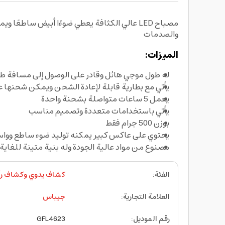
مصباح LED عالي الكثافة يعطي ضوءًا أبيض ساطع
والصدمات
الميزات:
له طول موجي هائل وقادر على الوصول إلى مسافة ط
يأتي مع بطارية قابلة لإعادة الشحن ويمكن شحنها ع
يعمل 5 ساعات متواصلة بشحنة واحدة
يأتي باستخدامات متعددة وتصميم مناسب
بوزن 500 جرام فقط
يحتوي على عاكس كبير يمكنه توليد ضوء ساطع وواسع
مصنوع من مواد عالية الجودة وله بنية متينة للغاية 
الفئة
:
كشاف يدوي وكشاف ر
العلامة التجارية
:
جيباس
رقم الموديل
:
GFL4623