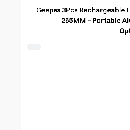
Geepas 3Pcs Rechargeable Led F
265MM - Portable A
Opt