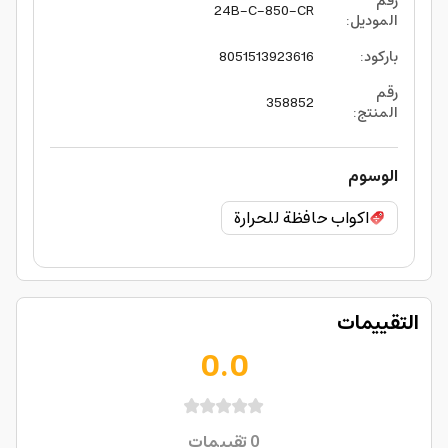
رقم
24B-C-850-CR
الموديل
:
باركود
:
8051513923616
رقم
358852
المنتج
:
الوسوم
اكواب حافظة للحرارة
التقييمات
0.0
0
تقييمات