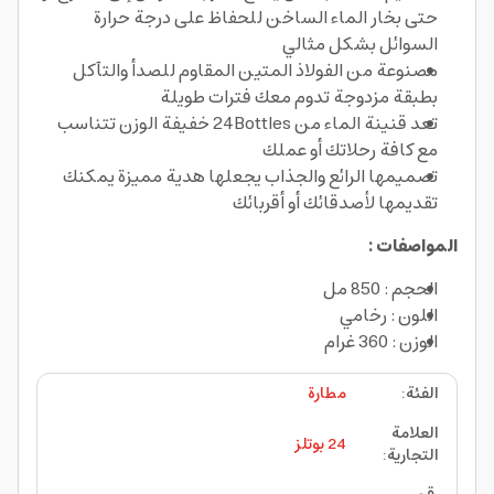
حتى بخار الماء الساخن للحفاظ على درجة حرارة
السوائل بشكل مثالي
مصنوعة من الفولاذ المتين المقاوم للصدأ والتآكل
بطبقة مزدوجة تدوم معك فترات طويلة
تعد قنينة الماء من 24Bottles خفيفة الوزن تتناسب
مع كافة رحلاتك أو عملك
تصميمها الرائع والجذاب يجعلها هدية مميزة يمكنك
تقديمها لأصدقائك أو أقربائك
المواصفات :
الحجم : 850 مل
اللون : رخامي
الوزن : 360 غرام
الفئة
:
مطارة
العلامة
24 بوتلز
التجارية
: