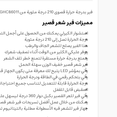
فير بدرجة حرارة قصوى 210 درجة مئوية من Geepas GHC86011 ليعطيك شعراً مموجاً ولتتميزي بأجمل التسريحات، احصل على فير شعر قصير من متجرنا جملة بأفضل الأسعار.
مميزات فير شعر قصير
استشوار الكيرلي يمكنك من الحصول على أجمل الت
درجة الحرارة تصل إلى 210 درجة مئوية
هذا الفير يصلح للشعر الجاف والرطب
يوفر عليكي الكثير من الوقت أثناء تصفيف شعرك
يتمتع بدرجة حرارة مستقرة لتمنع خطر تلف الشعر
فير شعر قصير خفيف الوزن سهلة الحمل
يأتي بمؤشر LED يتيح لك معرفة متى يكون الجهاز قيد التشغيل
يأتي بتحكم رقمي في الطاقة ودرجة الحرارة
درجة الحرارة قابلة للتعديل لتناسب جميع احتياجا
المقبض قابل للقفل
يأتي فير للعر القصير بكبل دوار 360 درجة ليسهل عليك عملية تصفيف الشعر
يمكنك من خلال عمل أفضل تسريحات فير شعر قصي
جهاز فير للشعر فيه الأسطوانة مطلية بالتيتانيو