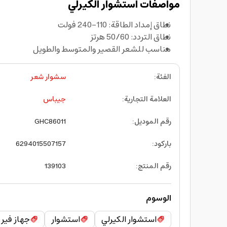
مواصفات استشوار الكيرلي
نطاق إمداد الطاقة: 110-240 فولت
نطاق التردد: 50/60 هرتز
مناسب للشعر القصير والمتوسط ​​والطويل
الفئة
:
سشوار شعر
العلامة التجارية
:
جيباس
رقم الموديل
:
GHC86011
باركود
:
6294015507157
رقم المنتج
:
139103
الوسوم
استشوار الكيرلي
استشوار
جهاز فير