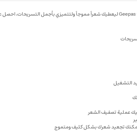
سريحات
تك
ر
م تمكنك تجعيد شعرك بشكل كثيف ومتموج