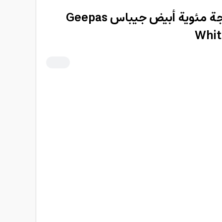
فير شعر قصير 210 درجة مئوية أبيض جيباس Geepas
Whit