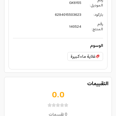
رقم
GK6155
الموديل
:
باركود
:
6294015503623
رقم
140524
المنتج
:
الوسوم
غلاية ماء كبيرة
التقييمات
0.0
0
تقييمات