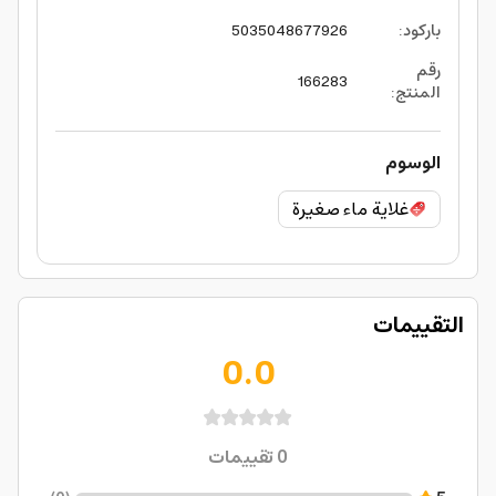
باركود
:
5035048677926
رقم
166283
المنتج
:
الوسوم
غلاية ماء صغيرة
التقييمات
0.0
0
تقييمات