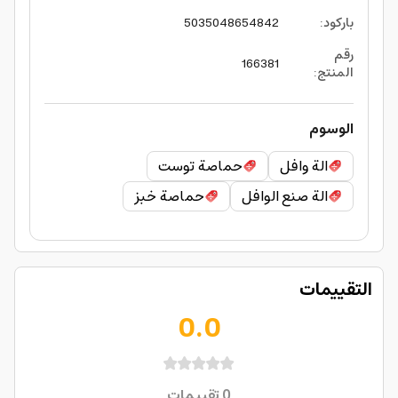
باركود
:
5035048654842
رقم
166381
المنتج
:
الوسوم
الة وافل
حماصة توست
الة صنع الوافل
حماصة خبز
التقييمات
0.0
0
تقييمات