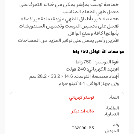
حماصة توست بمؤشر يمكن من خلاله التعرف على
معدل طهي الطعام المناسب
محمصة خبز بأطباق للطهي مزودة بمادة غير لاصقة
تعمل على تحميص التوست وتحميص السندويشات
بأنواعها كافة وصنع الوافل
تخزين رأسي يعمل على توفير المزيد من المساحات
مواصفات الة الوافل 750 واط
قوة التوستر: 750 واط
الجهد الكهربائي: 240 فولت
أبعاد محمصة التوست: 14.6 × 33.2 × 28.2 سم
وزن جهاز الوافل: 3.4 كيلو جرام
الفئة
:
توستر كهربائي
العلامة
بلاك اند ديكر
التجارية
:
رقم
TS2090-B5
الموديل
: