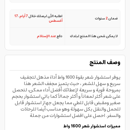
اطلبه الآن ليصلك خلال
7 أيام
،
17
ضمان
2
سنوات
أغسطس
لا يمكن شحن هذا المنتج لبلدك
دفع
عند الإستلام
وصف المنتج
يوفر استشوار شعر بقوة 1600 واط أداءً مذهل لتجفيف
سريع و سهل للشعر ، حيث يتميز مجفف الشعر هذا
بمروحة قوية و سريعة لإعطائك أفضل أداء ممكن، لتحصل
على شعر أكثر لمعاناً و أكثر جمالاً كما باتي استشوار بحجم
صغير ومقبض قابل للطي مما يجعل جهاز استشوار قابل
للحمل والنقل بكل سهولة وهو مناسب أيضا للرحلات
والسفر. احصل على افضل استشوارات من جملة
مميزات استشوار شعر 1600 واط