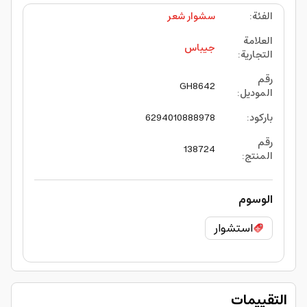
الفئة
:
سشوار شعر
العلامة
جيباس
التجارية
:
رقم
GH8642
الموديل
:
باركود
:
6294010888978
رقم
138724
المنتج
:
الوسوم
استشوار
التقييمات