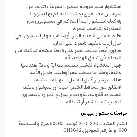
استشوار شعر مروحة متغيرة السرعة ، تتألف من
سرعتين مختلفين يمكنك التحكم بها بسهولة
يمكنك استشوار أيضاً التحكم في مستويين من
السخونة لتناسب شعرك
بالإضافة إلى الإعداد البارد أيضاً غب جهاز استشوار، في
حال أردت تجفيف شعرك على البارد
يحتوي أيضاً مجفف شعر على فوهة مكثفة تمكنك من
التحكم في تدفق الهواء بدقة
جهاز استشوار للشعر مصمم بعناية و دقة هندسية
عالية، و هذا ما يعطيه عمراً وظيفياً طويل الأمد
غطاء سيشوار قابل للفصل لسهولة التنظيف
لا تقلق من تساقط الشعر، حيث أن سيشوار يجفف
الشعر بدقة و عناية و يقوم بتوزيع الحرارة بالتساوي
لتجنب تلف الشعر أو تشققه
مواصفات سشوار جيباس
التيار المتردد: 220-240 فولت ، 50/60 هرتز و استطاعة
1600 واط رقم الموديل:GH8642