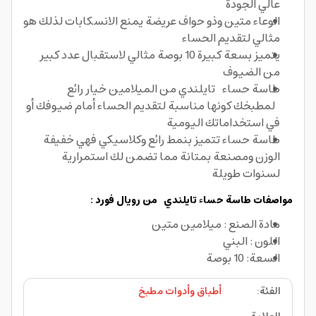
عالي الجودة
الوعاء متين وذو حواف عريضة يمنع الانسكابات لذلك هو
مثالي لتقديم الحساء
يتميز بسعة كبيرة 10 بوصة مثالي لاستقبال عدد كبير
من الضيوف
طاسة حساء تايلندي من الميلامين خيار رائع
لمطبخك كونها مناسبة لتقديم الحساء أمام ضيوفك أو
في استخداماتك اليومية
طاسة حساء تتميز بنمط رائع وكلاسيكي فهي خفيفة
الوزن ومصنعة بمتانة مما تضمن لك استمرارية
لسنوات طويلة
مواصفات طاسة حساء تايلندي من رويال فورد :
مادة الصنع : ميلامين متين
اللون : البني
السعة: 10 بوصة
الفئة
:
أطباق وأدوات مطبخ